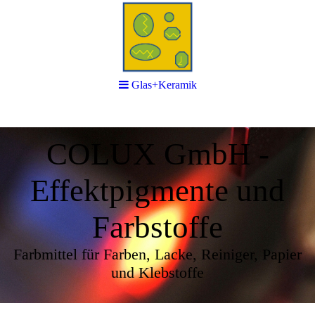
Glas+Keramik
Glas+Keramik
COLUX GmbH -
Effektpigmente und
Farbstoffe
Farbmittel für Farben, Lacke, Reiniger, Papier
und Klebstoffe